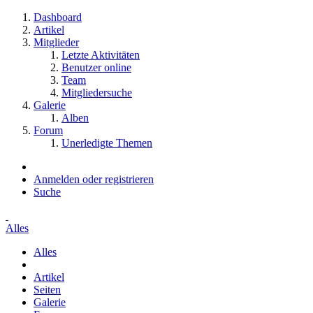
Dashboard
Artikel
Mitglieder
Letzte Aktivitäten
Benutzer online
Team
Mitgliedersuche
Galerie
Alben
Forum
Unerledigte Themen
Anmelden oder registrieren
Suche
Alles
Alles
Artikel
Seiten
Galerie